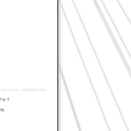
男女対象 自社調べ（有効回答数122名）
すか？
2%